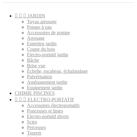



JARDIN
Tuyau arrosage
Pompe à eau
Accessoires de pompe
Arrosage
Entretien jardin
Coupe du bois
Electro-portatif jardin
Bâche
Brise vue
Échelle, escabeau, échafaudage
Pulvérisation
Aménagement jardin
Equipement jardin
CHIMIE PISCINES



ELECTRO-PORTATIF
Accessoires électroportatifs
Ponceuses et limes
Electro-portatif divers
Scies
Perceuses
Tourets