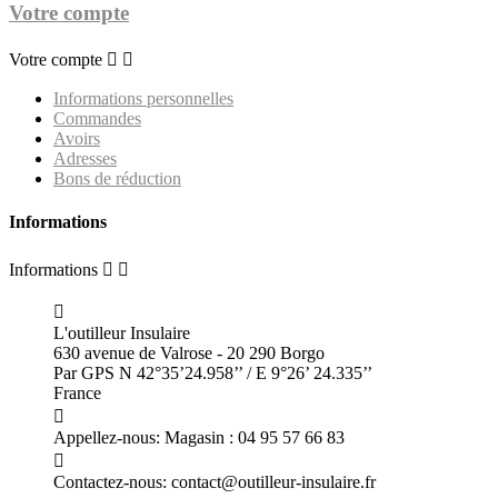
Votre compte
Votre compte


Informations personnelles
Commandes
Avoirs
Adresses
Bons de réduction
Informations
Informations



L'outilleur Insulaire
630 avenue de Valrose - 20 290 Borgo
Par GPS N 42°35’24.958’’ / E 9°26’ 24.335’’
France

Appellez-nous:
Magasin : 04 95 57 66 83

Contactez-nous:
contact@outilleur-insulaire.fr