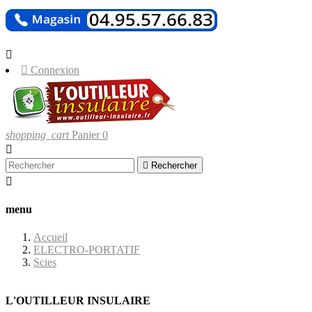
LIVRAISONS
UNIQUEMENT EN CORSE.


Connexion
shopping_cart
Panier
0


Rechercher

menu
Accueil
ELECTRO-PORTATIF
Scies
L'OUTILLEUR INSULAIRE