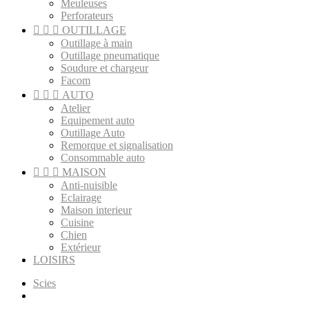
Meuleuses
Perforateurs



OUTILLAGE
Outillage à main
Outillage pneumatique
Soudure et chargeur
Facom



AUTO
Atelier
Equipement auto
Outillage Auto
Remorque et signalisation
Consommable auto



MAISON
Anti-nuisible
Eclairage
Maison interieur
Cuisine
Chien
Extérieur
LOISIRS
Scies