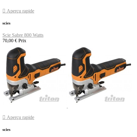

Aperçu rapide
scies
Scie Sabre 800 Watts
70,00 €
Prix

Aperçu rapide
scies