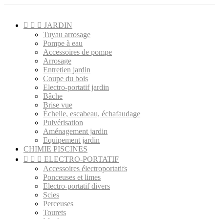



JARDIN
Tuyau arrosage
Pompe à eau
Accessoires de pompe
Arrosage
Entretien jardin
Coupe du bois
Electro-portatif jardin
Bâche
Brise vue
Échelle, escabeau, échafaudage
Pulvérisation
Aménagement jardin
Equipement jardin
CHIMIE PISCINES



ELECTRO-PORTATIF
Accessoires électroportatifs
Ponceuses et limes
Electro-portatif divers
Scies
Perceuses
Tourets