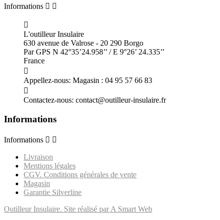
Informations



L'outilleur Insulaire
630 avenue de Valrose - 20 290 Borgo
Par GPS N 42°35’24.958’’ / E 9°26’ 24.335’’
France

Appellez-nous:
Magasin : 04 95 57 66 83

Contactez-nous:
contact@outilleur-insulaire.fr
Informations
Informations


Livraison
Mentions légales
CGV. Conditions générales de vente
Magasin
Garantie Silverline
Outilleur Insulaire. Site réalisé par A Smart Web