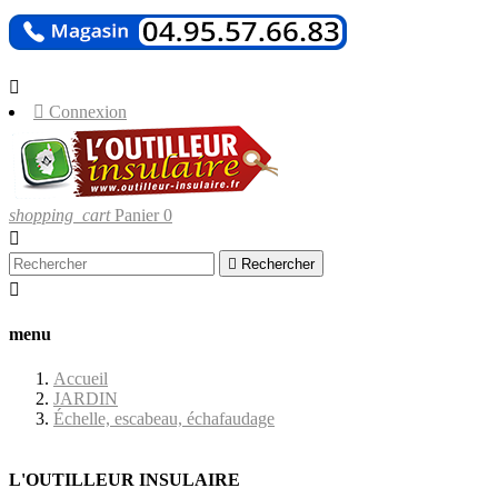
LIVRAISONS
UNIQUEMENT EN CORSE.


Connexion
shopping_cart
Panier
0


Rechercher

menu
Accueil
JARDIN
Échelle, escabeau, échafaudage
L'OUTILLEUR INSULAIRE