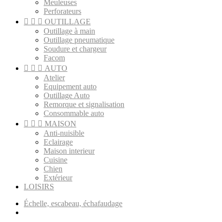
Meuleuses
Perforateurs



OUTILLAGE
Outillage à main
Outillage pneumatique
Soudure et chargeur
Facom



AUTO
Atelier
Equipement auto
Outillage Auto
Remorque et signalisation
Consommable auto



MAISON
Anti-nuisible
Eclairage
Maison interieur
Cuisine
Chien
Extérieur
LOISIRS
Échelle, escabeau, échafaudage