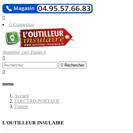
LIVRAISONS UN


Connexion
shopping_cart
Panier
0


Rechercher

menu
Accueil
ELECTRO-PORTATIF
Tourets
L'OUTILLEUR INSULAIRE