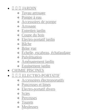



JARDIN
Tuyau arrosage
Pompe à eau
Accessoires de pompe
Arrosage
Entretien jardin
Coupe du bois
Electro-portatif jardin
Bâche
Brise vue
Échelle, escabeau, échafaudage
Pulvérisation
Aménagement jardin
Equipement jardin
CHIMIE PISCINES



ELECTRO-PORTATIF
Accessoires électroportatifs
Ponceuses et limes
Electro-portatif divers
Scies
Perceuses
Tourets
Meuleuses