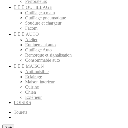
Perforateurs



OUTILLAGE
Outillage à main
Outillage pneumatique
Soudure et chargeur
Facom



AUTO
Atelier
Equipement auto
Outillage Auto
Remorque et signalisation
Consommable auto



MAISON
Anti-nuisible
Eclairage
Maison interieur
Cuisine
Chien
Extérieur
LOISIRS
Tourets