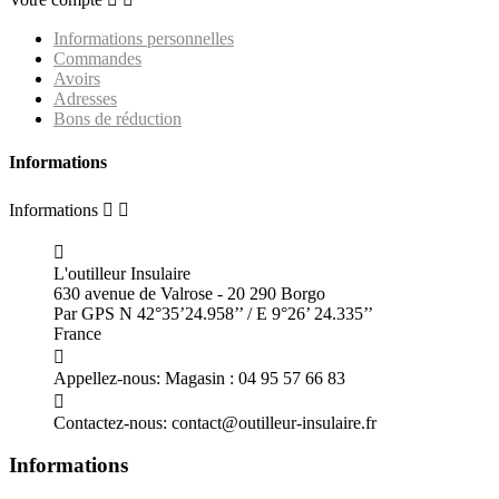
Informations personnelles
Commandes
Avoirs
Adresses
Bons de réduction
Informations
Informations



L'outilleur Insulaire
630 avenue de Valrose - 20 290 Borgo
Par GPS N 42°35’24.958’’ / E 9°26’ 24.335’’
France

Appellez-nous:
Magasin : 04 95 57 66 83

Contactez-nous:
contact@outilleur-insulaire.fr
Informations