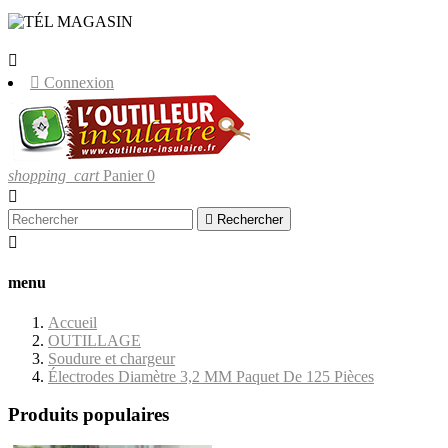
LIVRAISONS UNIQUEMENT EN
CORSE.


Connexion
shopping_cart
Panier
0


Rechercher

menu
Accueil
OUTILLAGE
Soudure et chargeur
Électrodes Diamètre 3,2 MM Paquet De 125 Pièces
Produits populaires