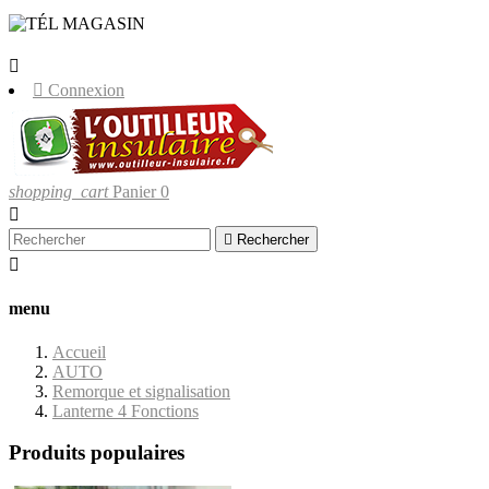
LIVRAISONS UNIQUEMENT EN
CORSE.


Connexion
shopping_cart
Panier
0


Rechercher

menu
Accueil
AUTO
Remorque et signalisation
Lanterne 4 Fonctions
Produits populaires