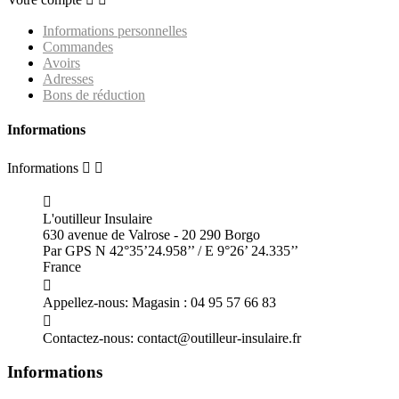
Informations personnelles
Commandes
Avoirs
Adresses
Bons de réduction
Informations
Informations



L'outilleur Insulaire
630 avenue de Valrose - 20 290 Borgo
Par GPS N 42°35’24.958’’ / E 9°26’ 24.335’’
France

Appellez-nous:
Magasin : 04 95 57 66 83

Contactez-nous:
contact@outilleur-insulaire.fr
Informations