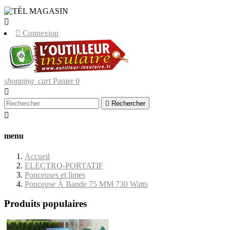
LIVRAISONS UNIQUEMENT EN CORSE


Connexion
shopping_cart
Panier
0


Rechercher

menu
Accueil
ELECTRO-PORTATIF
Ponceuses et limes
Ponceuse À Bande 75 MM 730 Watts
Produits populaires