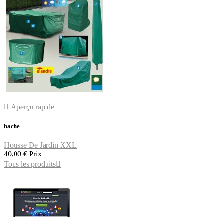

Aperçu rapide
bache
Housse De Jardin XXL
40,00 €
Prix
Tous les produits
