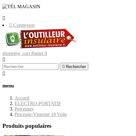
LIVRAISONS UNIQUEMENT EN
CORSE.


Connexion
shopping_cart
Panier
0


Rechercher

menu
Accueil
ELECTRO-PORTATIF
Perceuses
Perceuse-Visseuse 18 Volts
Produits populaires