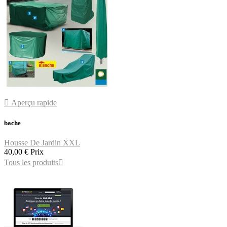

Aperçu rapide
bache
Housse De Jardin XXL
40,00 €
Prix
Tous les produits
