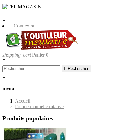
LIVRAISONS UNIQUEMENT EN
CORSE.


Connexion
shopping_cart
Panier
0


Rechercher

menu
Accueil
Pompe manuelle rotative
Produits populaires