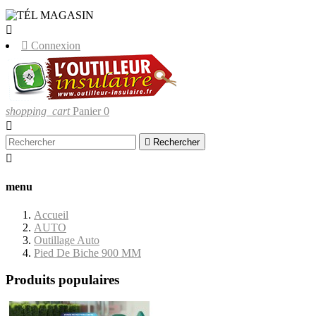
LIVRAISONS UNIQUEMENT EN CORSE


Connexion
shopping_cart
Panier
0


Rechercher

menu
Accueil
AUTO
Outillage Auto
Pied De Biche 900 MM
Produits populaires