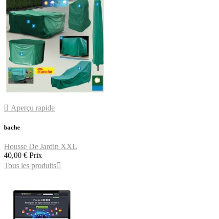

Aperçu rapide
bache
Housse De Jardin XXL
40,00 €
Prix
Tous les produits
