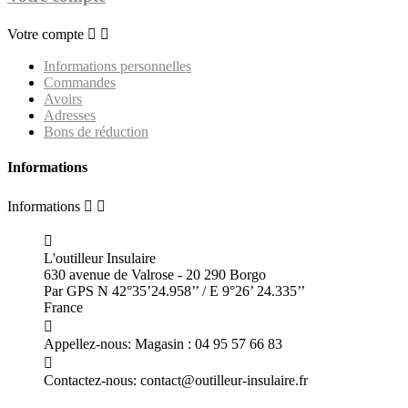
Votre compte


Informations personnelles
Commandes
Avoirs
Adresses
Bons de réduction
Informations
Informations



L'outilleur Insulaire
630 avenue de Valrose - 20 290 Borgo
Par GPS N 42°35’24.958’’ / E 9°26’ 24.335’’
France

Appellez-nous:
Magasin : 04 95 57 66 83

Contactez-nous:
contact@outilleur-insulaire.fr