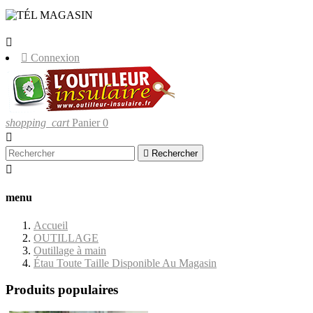
LIVRAISONS UNIQUEMENT EN
CORSE.


Connexion
shopping_cart
Panier
0


Rechercher

menu
Accueil
OUTILLAGE
Outillage à main
Étau Toute Taille Disponible Au Magasin
Produits populaires