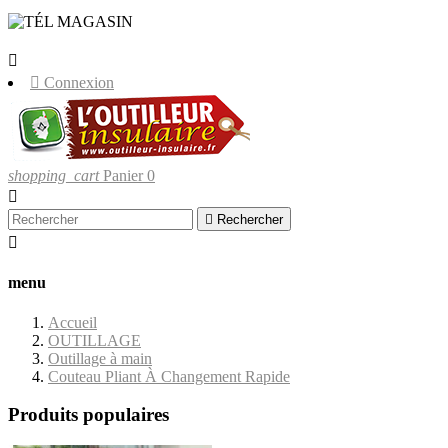
LIVRAISONS UNIQUEMENT EN
CORSE.


Connexion
shopping_cart
Panier
0


Rechercher

menu
Accueil
OUTILLAGE
Outillage à main
Couteau Pliant À Changement Rapide
Produits populaires