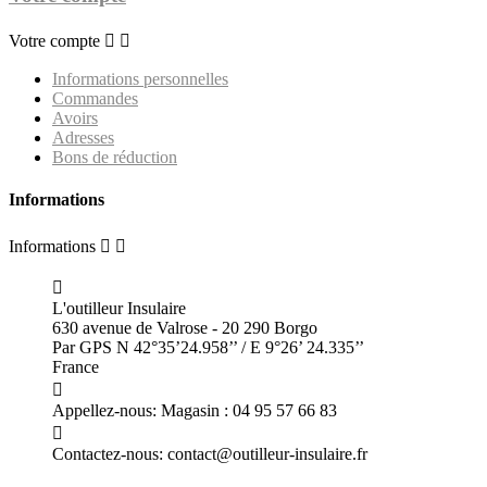
Votre compte


Informations personnelles
Commandes
Avoirs
Adresses
Bons de réduction
Informations
Informations



L'outilleur Insulaire
630 avenue de Valrose - 20 290 Borgo
Par GPS N 42°35’24.958’’ / E 9°26’ 24.335’’
France

Appellez-nous:
Magasin : 04 95 57 66 83

Contactez-nous:
contact@outilleur-insulaire.fr