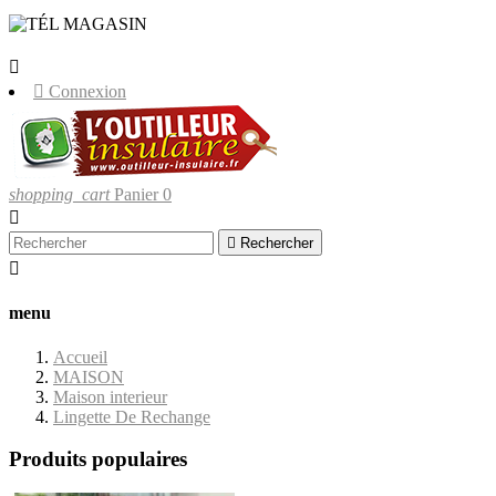
LIVRAISONS UNIQUEMENT EN
CORSE.


Connexion
shopping_cart
Panier
0


Rechercher

menu
Accueil
MAISON
Maison interieur
Lingette De Rechange
Produits populaires