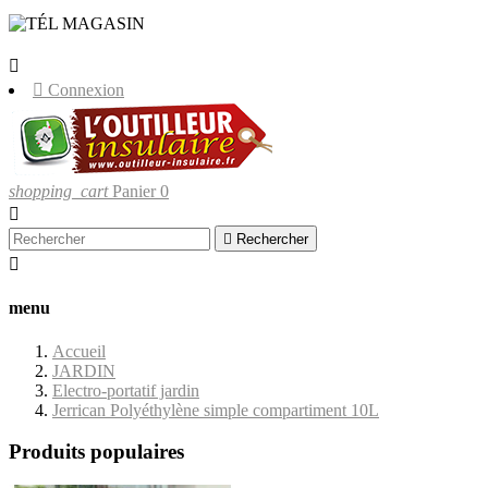
LIVRAISONS UNIQUEMENT EN
CORSE.


Connexion
shopping_cart
Panier
0


Rechercher

menu
Accueil
JARDIN
Electro-portatif jardin
Jerrican Polyéthylène simple compartiment 10L
Produits populaires