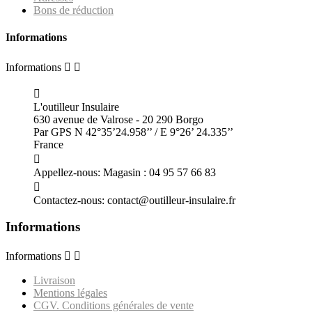
Bons de réduction
Informations
Informations



L'outilleur Insulaire
630 avenue de Valrose - 20 290 Borgo
Par GPS N 42°35’24.958’’ / E 9°26’ 24.335’’
France

Appellez-nous:
Magasin : 04 95 57 66 83

Contactez-nous:
contact@outilleur-insulaire.fr
Informations
Informations


Livraison
Mentions légales
CGV. Conditions générales de vente