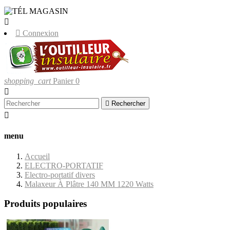
LIVRAISONS UNIQUEMENT EN CORSE


Connexion
shopping_cart
Panier
0


Rechercher

menu
Accueil
ELECTRO-PORTATIF
Electro-portatif divers
Malaxeur À Plâtre 140 MM 1220 Watts
Produits populaires