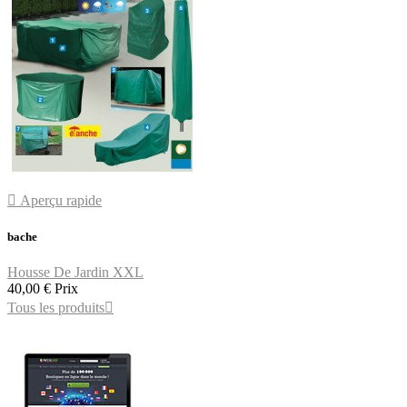

Aperçu rapide
bache
Housse De Jardin XXL
40,00 €
Prix
Tous les produits
