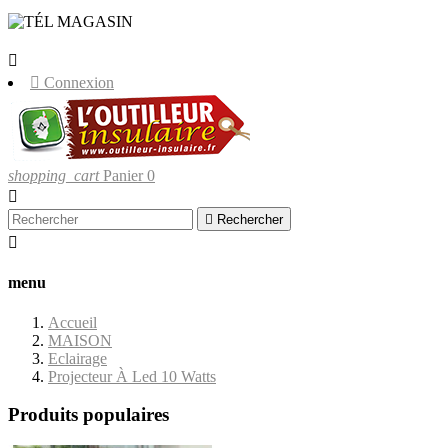
LIVRAISONS UNIQUEMENT EN
CORSE.


Connexion
shopping_cart
Panier
0


Rechercher

menu
Accueil
MAISON
Eclairage
Projecteur À Led 10 Watts
Produits populaires