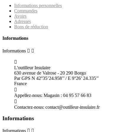
Informations personnelles
Commandes
Avoirs
Adresses
Bons de réduction
Informations
Informations



L'outilleur Insulaire
630 avenue de Valrose - 20 290 Borgo
Par GPS N 42°35’24.958’’ / E 9°26’ 24.335’’
France

Appellez-nous:
Magasin : 04 95 57 66 83

Contactez-nous:
contact@outilleur-insulaire.fr
Informations
Informations

