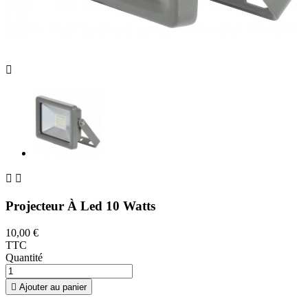



Projecteur À Led 10 Watts
10,00 €
TTC
Quantité

Ajouter au panier