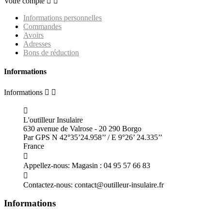
Votre compte


Informations personnelles
Commandes
Avoirs
Adresses
Bons de réduction
Informations
Informations



L'outilleur Insulaire
630 avenue de Valrose - 20 290 Borgo
Par GPS N 42°35’24.958’’ / E 9°26’ 24.335’’
France

Appellez-nous:
Magasin : 04 95 57 66 83

Contactez-nous:
contact@outilleur-insulaire.fr
Informations