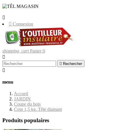
LIVRAISONS UNIQUEMENT EN
CORSE.


Connexion
shopping_cart
Panier
0


Rechercher

menu
Accueil
JARDIN
Coupe du bois
Coin 1,5 kg. Tête diamant
Produits populaires