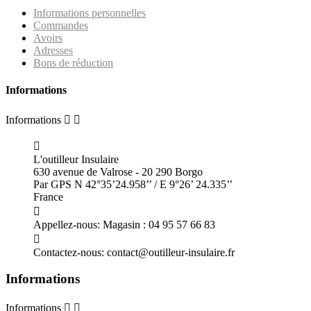
Informations personnelles
Commandes
Avoirs
Adresses
Bons de réduction
Informations
Informations



L'outilleur Insulaire
630 avenue de Valrose - 20 290 Borgo
Par GPS N 42°35’24.958’’ / E 9°26’ 24.335’’
France

Appellez-nous:
Magasin : 04 95 57 66 83

Contactez-nous:
contact@outilleur-insulaire.fr
Informations
Informations

