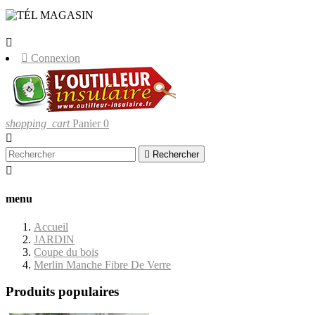
LIVRAISONS UNIQUEMENT EN
CORSE.


Connexion
shopping_cart
Panier
0


Rechercher

menu
Accueil
JARDIN
Coupe du bois
Merlin Manche Fibre De Verre
Produits populaires