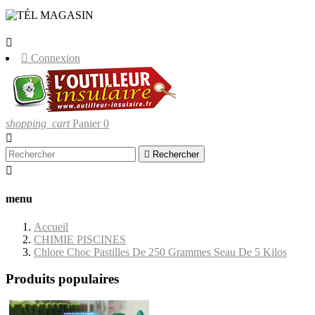
LIVRAISONS UNIQUEMENT EN
CORSE.


Connexion
shopping_cart
Panier
0


Rechercher

menu
Accueil
CHIMIE PISCINES
Chlore Choc Pastilles De 250 Grammes Seau De 5 Kilos
Produits populaires