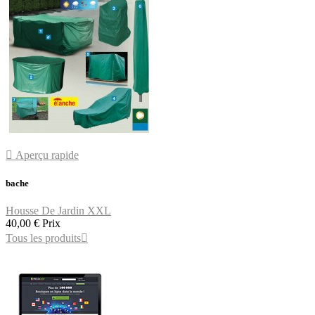

Aperçu rapide
bache
Housse De Jardin XXL
40,00 €
Prix
Tous les produits
