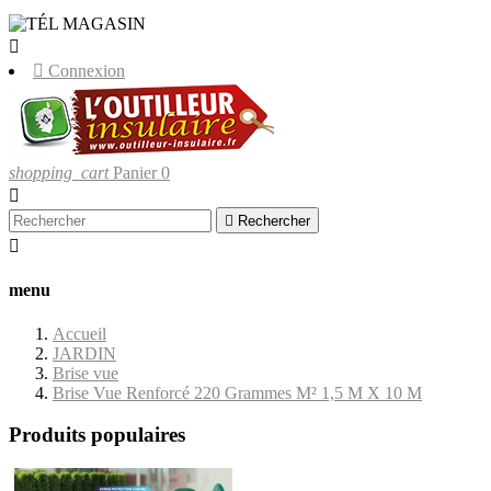
LIVRAISONS UNIQUEMENT EN CORSE


Connexion
shopping_cart
Panier
0


Rechercher

menu
Accueil
JARDIN
Brise vue
Brise Vue Renforcé 220 Grammes M² 1,5 M X 10 M
Produits populaires