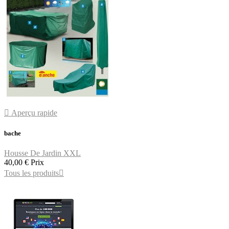

Aperçu rapide
bache
Housse De Jardin XXL
40,00 €
Prix
Tous les produits
