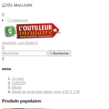
LIVRAISONS UNIQUEMENT EN
CORSE.


Connexion
shopping_cart
Panier
0


Rechercher

menu
Accueil
JARDIN
Bâche
Bâche de protection armée verte 4 M X 3 M
Produits populaires