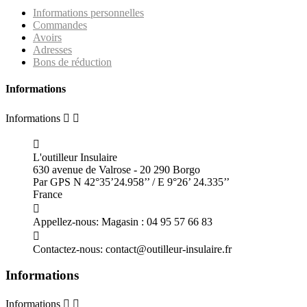
Informations personnelles
Commandes
Avoirs
Adresses
Bons de réduction
Informations
Informations



L'outilleur Insulaire
630 avenue de Valrose - 20 290 Borgo
Par GPS N 42°35’24.958’’ / E 9°26’ 24.335’’
France

Appellez-nous:
Magasin : 04 95 57 66 83

Contactez-nous:
contact@outilleur-insulaire.fr
Informations
Informations

