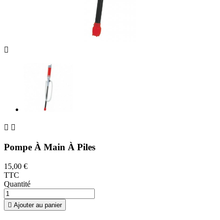



Pompe À Main À Piles
15,00 €
TTC
Quantité

Ajouter au panier