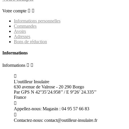
Votre compte


Informations personnelles
Commandes
Avoirs
Adresses
Bons de réduction
Informations
Informations



L'outilleur Insulaire
630 avenue de Valrose - 20 290 Borgo
Par GPS N 42°35’24.958’’ / E 9°26’ 24.335’’
France

Appellez-nous:
Magasin : 04 95 57 66 83

Contactez-nous:
contact@outilleur-insulaire.fr