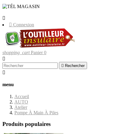
LIVRAISONS UNIQUEMENT EN
CORSE.


Connexion
shopping_cart
Panier
0


Rechercher

menu
Accueil
AUTO
Atelier
Pompe À Main À Piles
Produits populaires