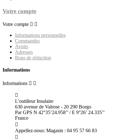
Votre compte
Votre compte


Informations personnelles
Commandes
Avoirs
Adresses
Bons de réduction
Informations
Informations



L'outilleur Insulaire
630 avenue de Valrose - 20 290 Borgo
Par GPS N 42°35’24.958’’ / E 9°26’ 24.335’’
France

Appellez-nous:
Magasin : 04 95 57 66 83
