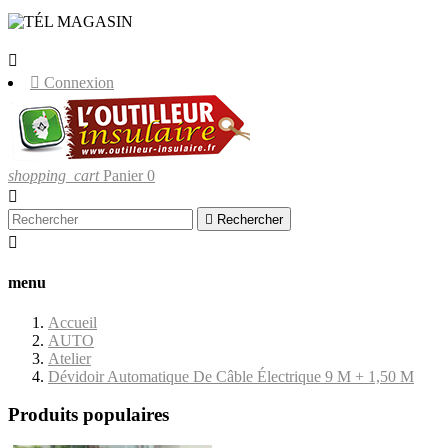
LIVRAISONS UNIQUEMENT EN
CORSE.


Connexion
shopping_cart
Panier
0


Rechercher

menu
Accueil
AUTO
Atelier
Dévidoir Automatique De Câble Électrique 9 M + 1,50 M
Produits populaires