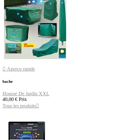

Aperçu rapide
bache
Housse De Jardin XXL
40,00 €
Prix
Tous les produits
