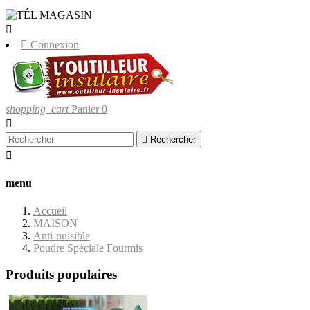
LIVRAISONS UNIQUEMENT EN CORSE


Connexion
shopping_cart
Panier
0


Rechercher

menu
Accueil
MAISON
Anti-nuisible
Poudre Spéciale Fourmis
Produits populaires