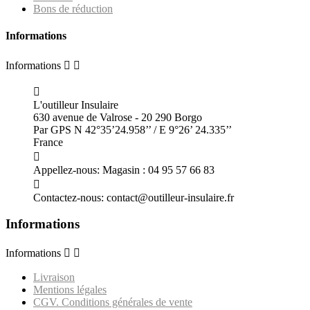
Bons de réduction
Informations
Informations



L'outilleur Insulaire
630 avenue de Valrose - 20 290 Borgo
Par GPS N 42°35’24.958’’ / E 9°26’ 24.335’’
France

Appellez-nous:
Magasin : 04 95 57 66 83

Contactez-nous:
contact@outilleur-insulaire.fr
Informations
Informations


Livraison
Mentions légales
CGV. Conditions générales de vente