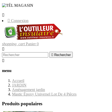
LIVRAISONS UNIQUEMENT EN
CORSE.


Connexion
shopping_cart
Panier
0


Rechercher

menu
Accueil
JARDIN
Aménagement jardin
Mastic Époxy Universel Lot De 4 Pièces
Produits populaires