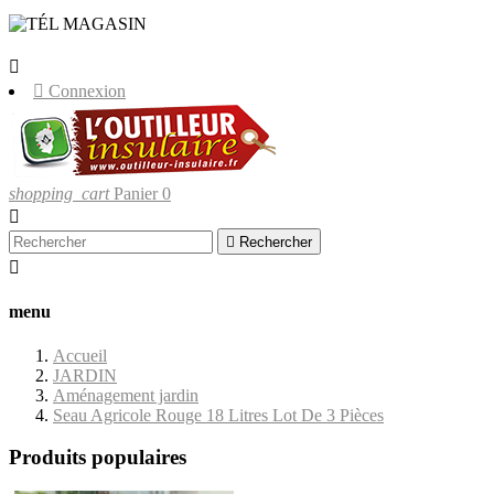
LIVRAISONS UNIQUEMENT EN
CORSE.


Connexion
shopping_cart
Panier
0


Rechercher

menu
Accueil
JARDIN
Aménagement jardin
Seau Agricole Rouge 18 Litres Lot De 3 Pièces
Produits populaires