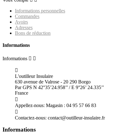
Informations personnelles
Commandes
Avoirs
Adresses
Bons de réduction
Informations
Informations



L'outilleur Insulaire
630 avenue de Valrose - 20 290 Borgo
Par GPS N 42°35’24.958’’ / E 9°26’ 24.335’’
France

Appellez-nous:
Magasin : 04 95 57 66 83

Contactez-nous:
contact@outilleur-insulaire.fr
Informations