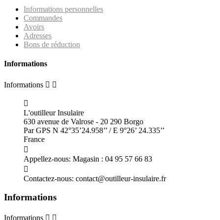
Informations personnelles
Commandes
Avoirs
Adresses
Bons de réduction
Informations
Informations



L'outilleur Insulaire
630 avenue de Valrose - 20 290 Borgo
Par GPS N 42°35’24.958’’ / E 9°26’ 24.335’’
France

Appellez-nous:
Magasin : 04 95 57 66 83

Contactez-nous:
contact@outilleur-insulaire.fr
Informations
Informations

