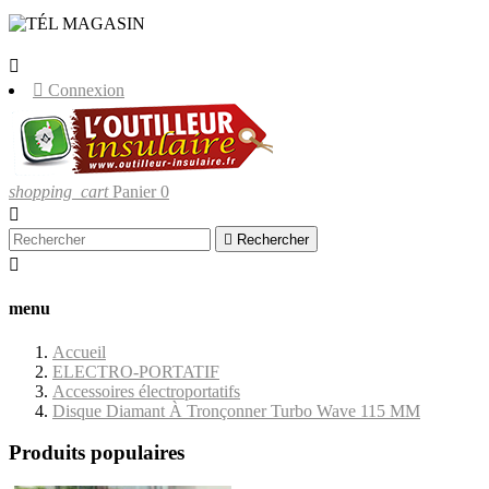
LIVRAISONS UNIQUEMENT EN
CORSE.


Connexion
shopping_cart
Panier
0


Rechercher

menu
Accueil
ELECTRO-PORTATIF
Accessoires électroportatifs
Disque Diamant À Tronçonner Turbo Wave 115 MM
Produits populaires